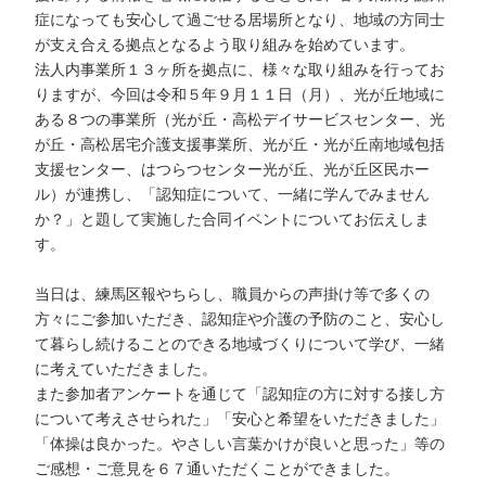
症になっても安心して過ごせる居場所となり、地域の方同士
が支え合える拠点となるよう取り組みを始めています。
法人内事業所１３ヶ所を拠点に、様々な取り組みを行ってお
りますが、今回は令和５年９月１１日（月）、光が丘地域に
ある８つの事業所（光が丘・高松デイサービスセンター、光
が丘・高松居宅介護支援事業所、光が丘・光が丘南地域包括
支援センター、はつらつセンター光が丘、光が丘区民ホー
ル）が連携し、「認知症について、一緒に学んでみません
か？」と題して実施した合同イベントについてお伝えしま
す。
当日は、練馬区報やちらし、職員からの声掛け等で多くの
方々にご参加いただき、認知症や介護の予防のこと、安心し
て暮らし続けることのできる地域づくりについて学び、一緒
に考えていただきました。
また参加者アンケートを通じて「認知症の方に対する接し方
について考えさせられた」「安心と希望をいただきました」
「体操は良かった。やさしい言葉かけが良いと思った」等の
ご感想・ご意見を６７通いただくことができました。