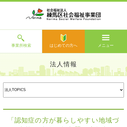
ホ
事
お
求
法
よ
お
寄
ア
ー
業
客
人
人
く
問
附
ク
ム
所
様
情
情
あ
い
の
セ
一
の
報
報
る
合
ご
ス
覧
声
ご
わ
案
質
せ
内
問
メ
ニ
ュ
ー
を
事業所検索
はじめての方へ
メニュー
閉
じ
は
>
よ
法人情報
る
じ
く
め
あ
て
練馬区社会福祉事業団TOP
>
法人情報
>
法人TOPICS
> 「認
る
法人理念
法人概要
沿革・組
財務情報・
評議員・
法人
の
知症の方が暮らしやすい地域づくり」イベントを行いました
ご
織図
現況報告等
役員名簿
TOPICS
方
質
等
へ
問
>
お
問
い
「認知症の方が暮らしやすい地域づ
合