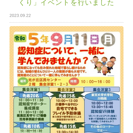
くり」イベントを行いました
わ
せ
2023.09.22
>
ア
ク
セ
ス