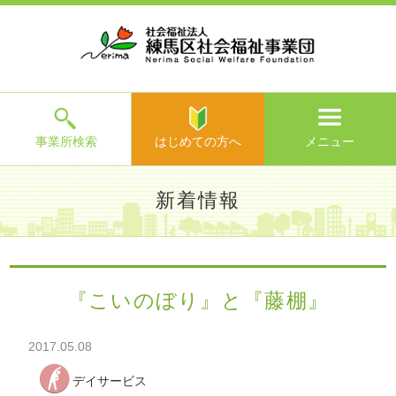
ホ
事
お
求
法
よ
お
寄
ア
ー
業
客
人
人
く
問
附
ク
ム
所
様
情
情
あ
い
の
セ
一
の
報
報
る
合
ご
ス
覧
声
ご
わ
案
質
せ
内
問
メ
ニ
ュ
ー
を
事業所検索
はじめての方へ
メニュー
閉
じ
は
>
よ
新着情報
る
じ
く
め
あ
て
練馬区社会福祉事業団TOP
>
新着情報
> 『こいのぼり』と
る
の
『藤棚』
ご
方
質
『こいのぼり』と『藤棚』
へ
問
>
お
2017.05.08
問
い
デイサービス
合