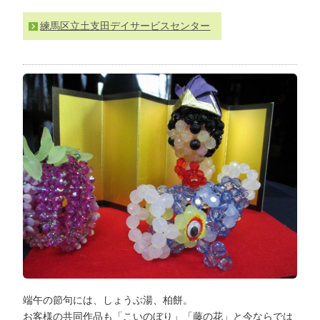
わ
練馬区立土支田デイサービスセンター
せ
>
ア
ク
セ
ス
端午の節句には、しょうぶ湯、柏餅。
お客様の共同作品も「こいのぼり」「藤の花」と今ならでは