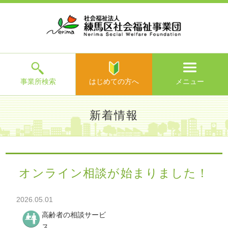
ホ
事
お
求
法
よ
お
寄
ア
ー
業
客
人
人
く
問
附
ク
ム
所
様
情
情
あ
い
の
セ
一
の
報
報
る
合
ご
ス
覧
声
ご
わ
案
質
せ
内
問
メ
ニ
ュ
ー
を
事業所検索
はじめての方へ
メニュー
閉
じ
は
>
よ
新着情報
る
じ
く
め
あ
て
練馬区社会福祉事業団TOP
>
新着情報
> オンライン相談が始
る
の
まりました！
ご
方
質
オンライン相談が始まりました！
へ
問
>
お
2026.05.01
問
い
高齢者の相談サービ
合
ス