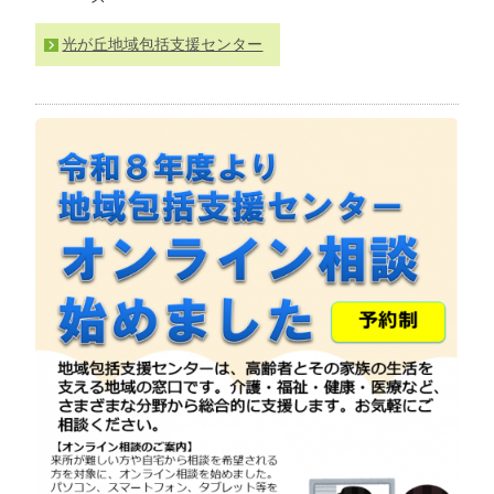
わ
せ
光が丘地域包括支援センター
>
ア
ク
セ
ス