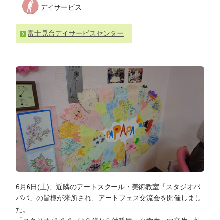
デイサービス
わ
せ
>
ア
富士見台デイサービスセンター
ク
セ
ス
6月6日(土)、近隣のアートスクール・美術教室「スタジオパ
パパ」の皆様が来所され、アートフェス交流会を開催しまし
た。