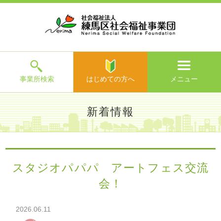
ホ
事
お
求
法
よ
お
寄
ア
ー
業
客
人
人
く
問
附
ク
ム
所
様
情
情
あ
い
の
セ
一
の
報
報
る
合
ご
ス
覧
声
ご
わ
案
質
せ
内
問
メ
ニ
ュ
ー
を
事業所検索
はじめての方へ
メニュー
閉
じ
は
>
よ
新着情報
る
じ
く
め
あ
て
練馬区社会福祉事業団TOP
>
新着情報
> スタジオパパパ ア
る
の
ートフェス交流会！
ご
方
質
スタジオパパパ アートフェス交流
へ
問
会！
>
お
問
い
2026.06.11
合