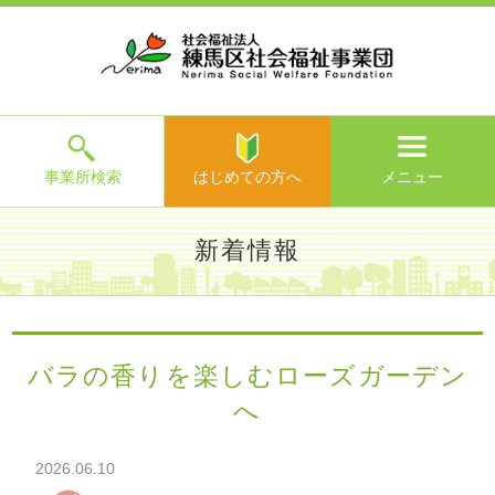
ホ
事
お
求
法
よ
お
寄
ア
ー
業
客
人
人
く
問
附
ク
ム
所
様
情
情
あ
い
の
セ
一
の
報
報
る
合
ご
ス
覧
声
ご
わ
案
質
せ
内
問
メ
ニ
ュ
ー
を
事業所検索
はじめての方へ
メニュー
閉
じ
は
>
よ
新着情報
る
じ
く
め
あ
て
練馬区社会福祉事業団TOP
>
新着情報
> バラの香りを楽しむ
る
の
ローズガーデンへ
ご
方
質
バラの香りを楽しむローズガーデン
へ
問
へ
>
お
問
い
2026.06.10
合