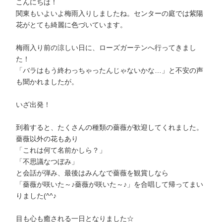
こんにちは！
関東もいよいよ梅雨入りしましたね。センターの庭では紫陽
花がとても綺麗に色づいています。
梅雨入り前の涼しい日に、ローズガーテンへ行ってきまし
た！
「バラはもう終わっちゃったんじゃないかな…」と不安の声
も聞かれましたが。
いざ出発！
到着すると、たくさんの種類の薔薇が歓迎してくれました。
薔薇以外の花もあり
「これは何て名前かしら？」
「不思議なつぼみ」
と会話が弾み、最後はみんなで薔薇を観賞しなら
「薔薇が咲いた～♪薔薇が咲いた～♪」を合唱して帰ってまい
りました(^^♪
目も心も癒される一日となりました☆