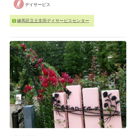
デイサービス
わ
せ
>
ア
練馬区立土支田デイサービスセンター
ク
セ
ス