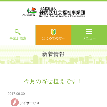
ホ
事
お
求
法
よ
お
寄
ア
ー
業
客
人
人
く
問
附
ク
ム
所
様
情
情
あ
い
の
セ
一
の
報
報
る
合
ご
ス
覧
声
ご
わ
案
質
せ
内
問
メ
ニ
ュ
ー
を
事業所検索
はじめての方へ
メニュー
閉
じ
は
>
よ
新着情報
る
じ
く
め
あ
て
練馬区社会福祉事業団TOP
>
新着情報
> 今月の寄せ植えで
る
の
す！
ご
方
質
今月の寄せ植えです！
へ
問
>
お
2017.09.30
問
い
デイサービス
合