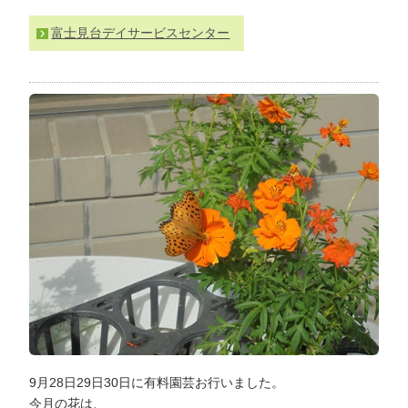
わ
富士見台デイサービスセンター
せ
>
ア
ク
セ
ス
9月28日29日30日に有料園芸お行いました。
今月の花は、