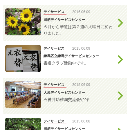
わ
デイサービス
せ
デイサービス
2015.06.09
>
ア
田柄デイサービスセンター
ク
６月から華道は第２週の火曜日に変わ
セ
りました。
ス
特別養護老人ホ
ーム
デイサービス
2015.06.09
練馬区立練馬デイサービスセンター
書道クラブ活動中です。
はつらつセンタ
ー・敬老館
デイサービス
2015.06.09
大泉デイサービスセンター
高齢者相談セン
石神井幼稚園交流会!(^^)!
ター
デイサービス
2015.06.08
ケアプラン訪問
田柄デイサービスセンター