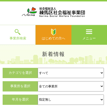
ホ
事
お
求
法
よ
お
寄
ア
ー
業
客
人
人
く
問
附
ク
ム
所
様
情
情
あ
い
の
セ
一
の
報
報
る
合
ご
ス
覧
声
ご
わ
案
質
せ
内
問
メ
ニ
ュ
ー
を
事業所検索
はじめての方へ
メニュー
閉
じ
は
>
よ
新着情報
る
じ
く
め
あ
て
練馬区社会福祉事業団TOP
> 新着情報
る
の
ご
カテゴリを選択
方
質
へ
問
事業所を選択
>
お
すべて
問
年月を選択
い
合