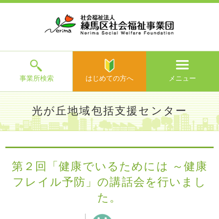
ホ
事
お
求
法
よ
お
寄
ア
ー
業
客
人
人
く
問
附
ク
ム
所
様
情
情
あ
い
の
セ
一
の
報
報
る
合
ご
ス
覧
声
ご
わ
案
質
せ
内
問
メ
ニ
ュ
ー
を
事業所検索
はじめての方へ
メニュー
閉
じ
は
>
よ
光が丘地域包括支援センター
る
じ
く
め
あ
て
練馬区社会福祉事業団TOP
>
事業所一覧
>
光が丘地域包括支
る
の
援センター
>
施設からのお知らせ
> 第２回「健康でいるため
ご
方
には ～健康フレイル予防」の講話会を行いました。
質
第２回「健康でいるためには ～健康
へ
問
フレイル予防」の講話会を行いまし
>
お
問
た。
い
合