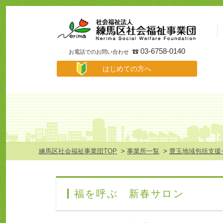
事
業
所
検
索
03-6758-0140
お電話でのお問い合わせ
は
はじめての方へ
じ
め
て
の
方
へ
メ
ニ
ュ
練馬区社会福祉事業団TOP
>
事業所一覧
>
豊玉地域包括支援
ー
福を呼ぶ 新春サロン