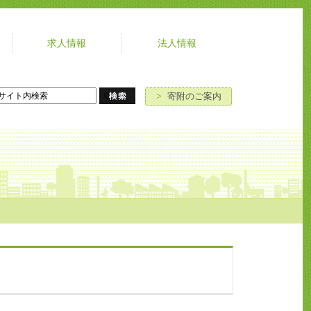
求人情報
法人情報
よ
お
寄
ア
く
問
附
ク
あ
い
の
セ
>
寄附のご案内
る
合
ご
ス
ご
わ
案
質
せ
内
問