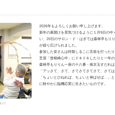
2026年もよろしくお願い申し上げます。
新年の幕開けを景気づけるように１月9日の中
い、20日のサロン・ド・はぎでは森林亭もり
が繰り広げられました。
参加した皆さんは特製しるこに舌鼓を打ったり
芝居「曾根崎心中」にドキドキしたりと一年の
森林亭もりりん一座の十八番・南京玉すだれは
「アッさて、さて、さてさてさてさて、さては
「ちょいとひねれば、ちょいと伸ばせば…」と
に軽やかに臨機応変に生きたいものです。
わり