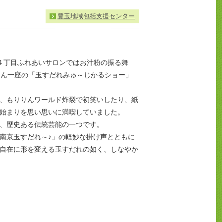
豊玉地域包括支援センター
４丁目ふれあいサロンではお汁粉の振る舞
りん一座の「玉すだれみゅ～じかるショー」
、もりりんワールド炸裂で初笑いしたり、紙
始まりを思い思いに満喫していました。
、歴史ある伝統芸能の一つです。
南京玉すだれ～♪」の軽妙な掛け声とともに
自在に形を変える玉すだれの如く、しなやか