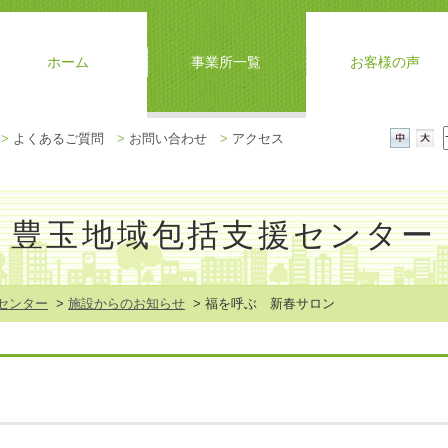
ホーム
事業所一覧
お客様の声
メ
>
よくあるご質問
>
お問い合わせ
>
アクセス
ニ
中
大
ュ
ー
を
豊玉地域包括支援センター
閉
じ
る
センター
>
施設からのお知らせ
> 福を呼ぶ 新春サロン