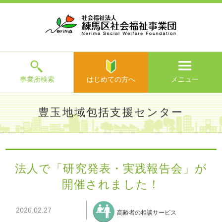
ホ
事
お
求
法
よ
お
寄
ア
ー
業
客
人
人
く
問
附
ク
ム
所
様
情
情
あ
い
の
セ
一
の
報
報
る
合
ご
ス
覧
声
ご
わ
案
質
せ
内
問
メ
ニ
ュ
ー
を
事業所検索
はじめての方へ
メニュー
閉
じ
は
>
よ
豊玉地域包括支援センター
る
じ
く
め
あ
て
練馬区社会福祉事業団TOP
>
事業所一覧
>
豊玉地域包括支援
る
の
センター
>
施設からのお知らせ
> 法人で「研究発表・実践報
ご
方
告会」が開催されました！
質
法人で「研究発表・実践報告会」が
へ
問
開催されました！
>
お
問
い
2026.02.27
高齢者の相談サービス
合