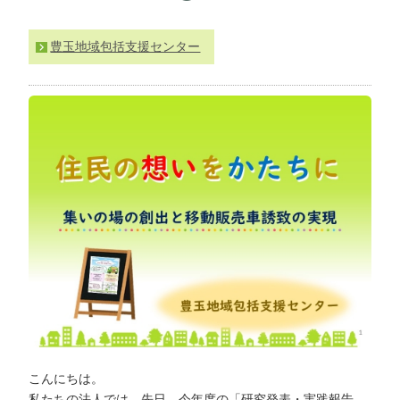
わ
せ
豊玉地域包括支援センター
>
ア
ク
セ
ス
こんにちは。
私たちの法人では、先日、今年度の「研究発表・実践報告