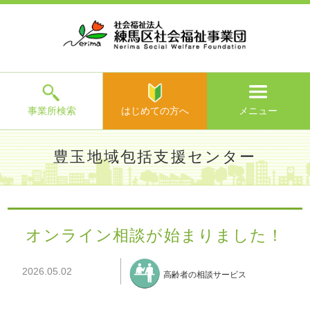
ホ
事
お
求
法
よ
お
寄
ア
ー
業
客
人
人
く
問
附
ク
ム
所
様
情
情
あ
い
の
セ
一
の
報
報
る
合
ご
ス
覧
声
ご
わ
案
質
せ
内
問
メ
ニ
ュ
ー
を
事業所検索
はじめての方へ
メニュー
閉
じ
は
>
よ
豊玉地域包括支援センター
る
じ
く
め
あ
て
練馬区社会福祉事業団TOP
>
事業所一覧
>
豊玉地域包括支援
る
の
センター
>
施設からのお知らせ
> オンライン相談が始まりま
ご
方
した！
質
オンライン相談が始まりました！
へ
問
>
お
2026.05.02
問
高齢者の相談サービス
い
合