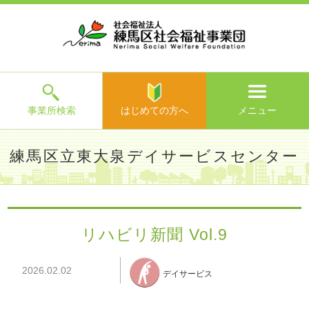
ホ
事
お
求
法
よ
お
寄
ア
ー
業
客
人
人
く
問
附
ク
ム
所
様
情
情
あ
い
の
セ
一
の
報
報
る
合
ご
ス
覧
声
ご
わ
案
質
せ
内
問
メ
ニ
ュ
ー
を
事業所検索
はじめての方へ
メニュー
閉
じ
は
>
よ
練馬区立東大泉デイサービスセンター
る
じ
く
め
あ
て
練馬区社会福祉事業団TOP
>
事業所一覧
>
練馬区立東大泉デ
る
の
イサービスセンター
>
施設からのお知らせ
> リハビリ新聞
ご
方
Vol.9
質
リハビリ新聞 Vol.9
へ
問
>
お
2026.02.02
問
デイサービス
い
合