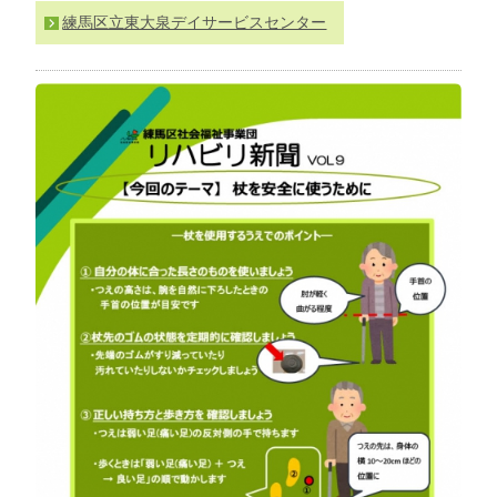
わ
練馬区立東大泉デイサービスセンター
せ
>
ア
ク
セ
ス