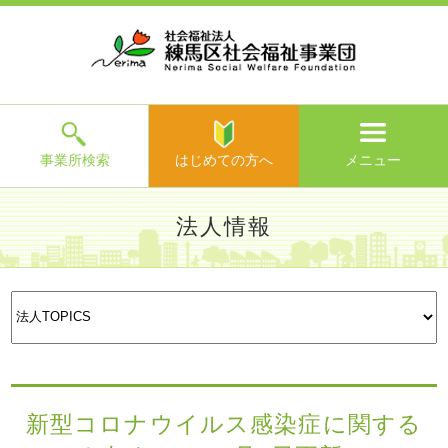
ホ
事
お
求
法
よ
お
寄
ア
ー
業
客
人
人
く
問
附
ク
ム
所
様
情
情
あ
い
の
セ
一
の
報
報
る
合
ご
ス
覧
声
ご
わ
案
質
せ
内
問
メ
ニ
ュ
ー
を
事業所検索
はじめての方へ
メニュー
閉
じ
は
>
よ
法人情報
る
じ
く
め
あ
て
練馬区社会福祉事業団TOP
>
法人情報
>
法人TOPICS
> 新型
る
法人理念
法人概要
沿革・組
財務情報・
評議員・
法人
の
コロナウイルス感染症に関するお知らせ（11月6日更新）
ご
織図
現況報告等
役員名簿
TOPICS
方
質
等
へ
問
>
お
問
い
新型コロナウイルス感染症に関する
合