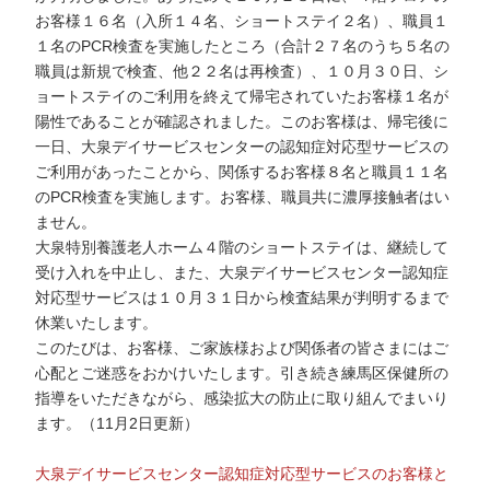
お客様１６名（入所１４名、ショートステイ２名）、職員１
１名のPCR検査を実施したところ（合計２７名のうち５名の
職員は新規で検査、他２２名は再検査）、１０月３０日、シ
ョートステイのご利用を終えて帰宅されていたお客様１名が
陽性であることが確認されました。このお客様は、帰宅後に
一日、大泉デイサービスセンターの認知症対応型サービスの
ご利用があったことから、関係するお客様８名と職員１１名
のPCR検査を実施します。お客様、職員共に濃厚接触者はい
ません。
大泉特別養護老人ホーム４階のショートステイは、継続して
受け入れを中止し、また、大泉デイサービスセンター認知症
対応型サービスは１０月３１日から検査結果が判明するまで
休業いたします。
このたびは、お客様、ご家族様および関係者の皆さまにはご
心配とご迷惑をおかけいたします。引き続き練馬区保健所の
指導をいただきながら、感染拡大の防止に取り組んでまいり
ます。（11月2日更新）
大泉デイサービスセンター認知症対応型サービスのお客様と