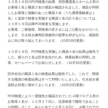
１０月１６日のPCR検査の結果、特別養護老人ホーム入所の
お客様１名と職員２名の感染が確認されました。感染が判明
したお客様と接触のあった職員４名（うち濃厚接触者は１
名）と追加で検査を実施する職員１名の計５名については、
１０月１９日以降PCR検査を実施します。
お客様、ご家族様、関係者の皆さまにはご心配をおかけいた
します。引き続き練馬区保健所の指導を仰ぎながら、感染防
止に向け取り組んでまいります。（10月19日更新）
１０月１９日、PCR検査を実施した職員４名の結果は陰性で
した。残りの１名は区外在住のため、検査結果が判明し次
第、ホームページでお知らせします。（10月20日更新）
区外在住の職員１名の検査結果は陰性でした。これで、関係
する職員の検査結果はすべて判明いたしました。引き続き感
染防止対策に努めてまいります。（10月23日更新）
PCR検査により一度陰性が確認されていた４階フロア入所の
お客様１名が、１０月２７日に、抗原検査で陽性であること
が判明しました。あらためて１０月２８日に、４階フロアの