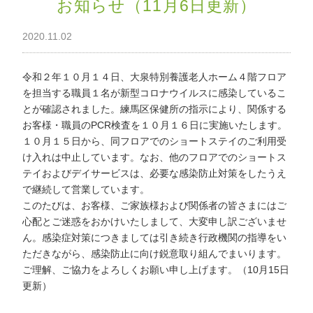
お知らせ（11月6日更新）
わ
せ
2020.11.02
>
ア
ク
セ
令和２年１０月１４日、大泉特別養護老人ホーム４階フロア
ス
を担当する職員１名が新型コロナウイルスに感染しているこ
とが確認されました。練馬区保健所の指示により、関係する
お客様・職員のPCR検査を１０月１６日に実施いたします。
１０月１５日から、同フロアでのショートステイのご利用受
け入れは中止しています。なお、他のフロアでのショートス
テイおよびデイサービスは、必要な感染防止対策をしたうえ
で継続して営業しています。
このたびは、お客様、ご家族様および関係者の皆さまにはご
心配とご迷惑をおかけいたしまして、大変申し訳ございませ
ん。感染症対策につきましては引き続き行政機関の指導をい
ただきながら、感染防止に向け鋭意取り組んでまいります。
ご理解、ご協力をよろしくお願い申し上げます。（10月15日
更新）