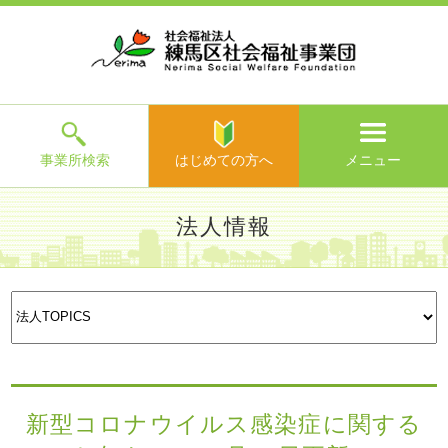
ホ
事
お
求
法
よ
お
寄
ア
ー
業
客
人
人
く
問
附
ク
ム
所
様
情
情
あ
い
の
セ
一
の
報
報
る
合
ご
ス
覧
声
ご
わ
案
質
せ
内
問
メ
ニ
ュ
ー
を
事業所検索
はじめての方へ
メニュー
閉
じ
は
>
よ
法人情報
る
じ
く
め
あ
て
練馬区社会福祉事業団TOP
>
法人情報
>
法人TOPICS
> 新型
る
法人理念
法人概要
沿革・組
財務情報・
評議員・
法人
の
コロナウイルス感染症に関するお知らせ（11月13日更新）
ご
織図
現況報告等
役員名簿
TOPICS
方
質
等
へ
問
>
お
問
い
新型コロナウイルス感染症に関する
合