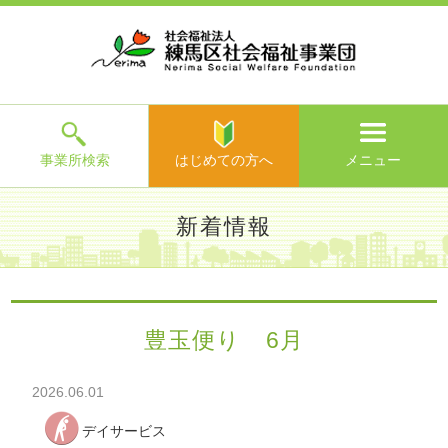
ホ
事
お
求
法
よ
お
寄
ア
ー
業
客
人
人
く
問
附
ク
ム
所
様
情
情
あ
い
の
セ
一
の
報
報
る
合
ご
ス
覧
声
ご
わ
案
質
せ
内
問
メ
ニ
ュ
ー
を
事業所検索
はじめての方へ
メニュー
閉
じ
は
>
よ
新着情報
る
じ
く
め
あ
て
練馬区社会福祉事業団TOP
>
新着情報
> 豊玉便り 6月
る
の
ご
方
質
豊玉便り 6月
へ
問
>
お
2026.06.01
問
い
デイサービス
合