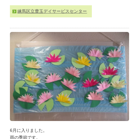
わ
練馬区立豊玉デイサービスセンター
せ
>
ア
ク
セ
ス
6月に入りました。
雨の季節です。