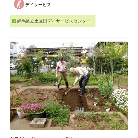
デイサービス
わ
せ
>
ア
練馬区立土支田デイサービスセンター
ク
セ
ス