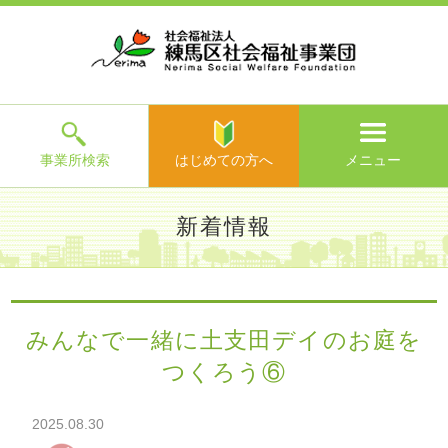
ホ
事
お
求
法
よ
お
寄
ア
ー
業
客
人
人
く
問
附
ク
ム
所
様
情
情
あ
い
の
セ
一
の
報
報
る
合
ご
ス
覧
声
ご
わ
案
質
せ
内
問
メ
ニ
ュ
ー
を
事業所検索
はじめての方へ
メニュー
閉
じ
は
>
よ
新着情報
る
じ
く
め
あ
て
練馬区社会福祉事業団TOP
>
新着情報
> みんなで一緒に土支
る
の
田デイのお庭をつくろう⑥
ご
方
質
みんなで一緒に土支田デイのお庭を
へ
問
つくろう⑥
>
お
問
い
2025.08.30
合