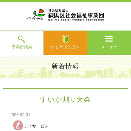
ホ
事
お
求
法
よ
お
寄
ア
ー
業
客
人
人
く
問
附
ク
ム
所
様
情
情
あ
い
の
セ
一
の
報
報
る
合
ご
ス
覧
声
ご
わ
案
質
せ
内
問
メ
ニ
ュ
ー
を
事業所検索
はじめての方へ
メニュー
閉
じ
は
>
よ
新着情報
る
じ
く
め
あ
て
練馬区社会福祉事業団TOP
>
新着情報
> すいか割り大会
る
の
ご
方
質
すいか割り大会
へ
問
>
お
2025.09.01
問
い
デイサービス
合