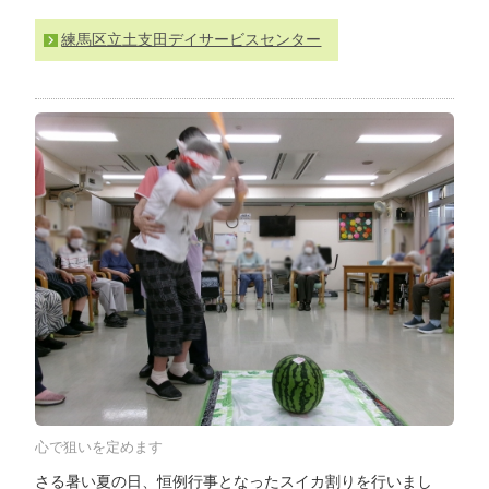
わ
練馬区立土支田デイサービスセンター
せ
>
ア
ク
セ
ス
心で狙いを定めます
さる暑い夏の日、恒例行事となったスイカ割りを行いまし