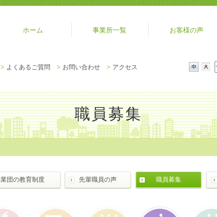
ホーム
事業所一覧
お客様の声
メ
>
よくあるご質問
>
お問い合わせ
>
アクセス
ニ
中
大
ュ
ー
を
職員募集
閉
じ
る
事業団の教育制度
先輩職員の声
職員募集