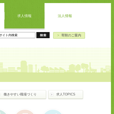
求人情報
法人情報
よ
お
寄
ア
く
問
附
ク
あ
い
の
セ
>
寄附のご案内
る
合
ご
ス
ご
わ
案
質
せ
内
問
働きやすい職場づくり
求人TOPICS