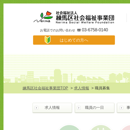
事
業
所
検
索
03-6758-0140
お電話でのお問い合わせ
は
はじめての方へ
じ
め
て
の
方
へ
メ
ニ
ュ
練馬区社会福祉事業団TOP
>
求人情報
> 職員募集
ー
求人情報
職員の一日