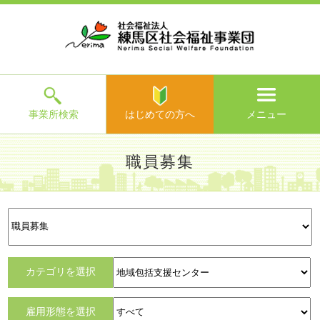
ホ
事
お
求
法
よ
お
寄
ア
ー
業
客
人
人
く
問
附
ク
ム
所
様
情
情
あ
い
の
セ
一
の
報
報
る
合
ご
ス
覧
声
ご
わ
案
質
せ
内
問
メ
ニ
ュ
ー
を
事業所検索
はじめての方へ
メニュー
閉
じ
は
>
よ
職員募集
る
じ
く
め
あ
て
練馬区社会福祉事業団TOP
>
求人情報
> 職員募集
る
求人情
職員の
事業団の
先輩職
職員募
働きやすい
求人
の
ご
報
一日
教育制度
員の声
集
職場づくり
TOPICS
方
質
へ
問
>
お
カテゴリを選択
問
い
雇用形態を選択
合