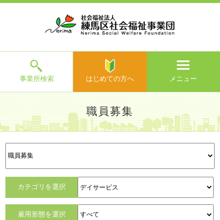
ホ
事
お
求
法
よ
お
寄
ア
ー
業
客
人
人
く
問
附
ク
ム
所
様
情
情
あ
い
の
セ
一
の
報
報
る
合
ご
ス
覧
声
ご
わ
案
質
せ
内
問
メ
ニ
ュ
ー
を
事業所検索
はじめての方へ
メニュー
閉
じ
は
>
よ
職員募集
る
じ
く
め
あ
て
練馬区社会福祉事業団TOP
>
求人情報
> 職員募集
る
求人情
職員の
事業団の
先輩職
職員募
働きやすい
求人
の
ご
報
一日
教育制度
員の声
集
職場づくり
TOPICS
方
質
へ
問
>
お
カテゴリを選択
問
い
雇用形態を選択
合